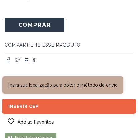
Porta
Dupla
COMPRAR
Balcão
com
Vidros
e
COMPARTILHE ESSE PRODUTO
Venezianas
quantidade
Insira sua localização para obter o método de envio
INSERIR CEP
Add ao Favoritos
Mais Informações