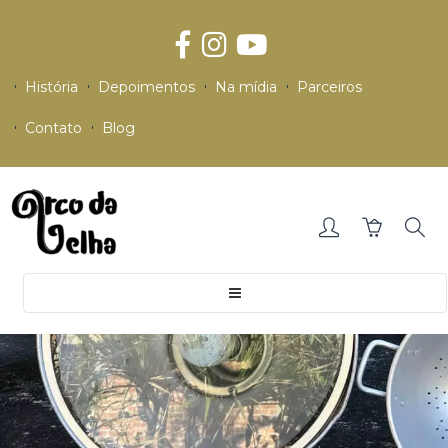
História
Depoimentos
Na mídia
Parceiros
Contato
Blog
Toggle
navigation