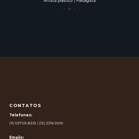
Artista plástico | Paisagista
CONTATOS
Telefones:
(11) 93705-8313 / (13) 3316 9999
Emails: