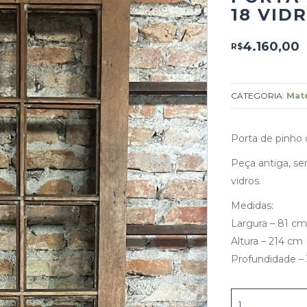
18 VID
4.160,00
R$
CATEGORIA:
Mate
Porta de pinho 
Peça antiga, se
vidros.
Medidas:
Largura – 81 cm
Altura – 214 cm
Profundidade – 
Porta