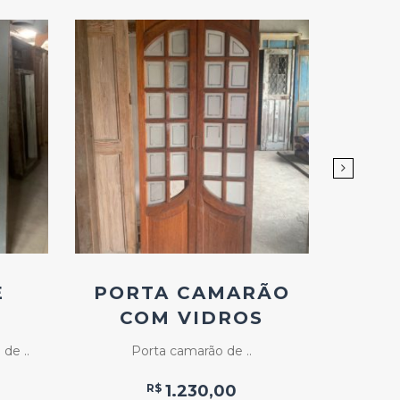
Add
ao
Favoritos
E
PORTA CAMARÃO
PA
COM VIDROS
C
D
de ..
Porta camarão de ..
Paine
R$
1.230,00