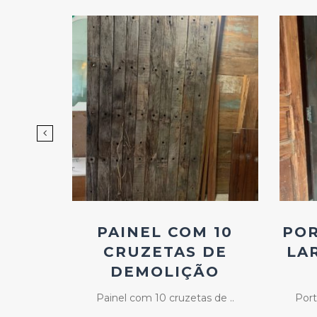
d
Add
ao
os
Favoritos
RÃO
PAINEL COM 10
POR
OS
CRUZETAS DE
LA
DEMOLIÇÃO
..
Painel com 10 cruzetas de ..
Port