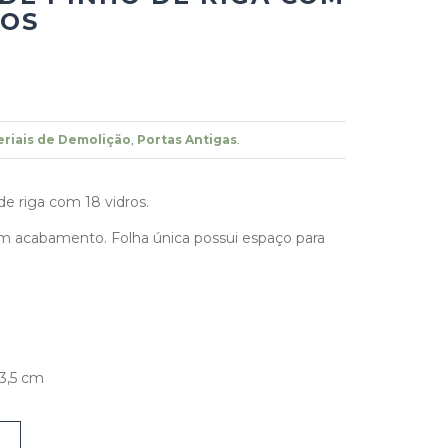
ROS
riais de Demolição
,
Portas Antigas
.
de riga com 18 vidros.
m acabamento. Folha única possui espaço para
3,5 cm