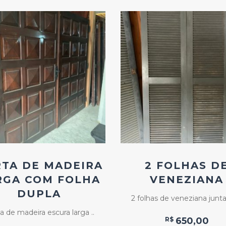
Add
Add
ao
ao
Favoritos
Favoritos
TA DE MADEIRA
2 FOLHAS D
RGA COM FOLHA
VENEZIANA
DUPLA
2 folhas de veneziana junta 
a de madeira escura larga ..
R$
650,00