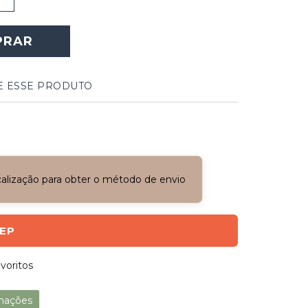
PRAR
E ESSE PRODUTO
ocalização para obter o método de envio
CEP
voritos
mações