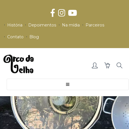
História
Depoimentos
Na mídia
Parceiros
Contato
Blog
Toggle
navigation