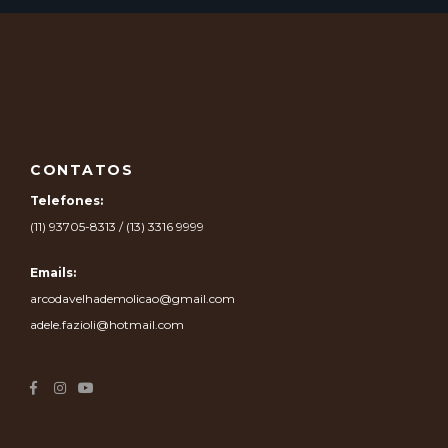
CONTATOS
Telefones:
(11) 93705-8313 / (13) 3316 9999
Emails:
arcodavelhademolicao@gmail.com
adele.fazioli@hotmail.com