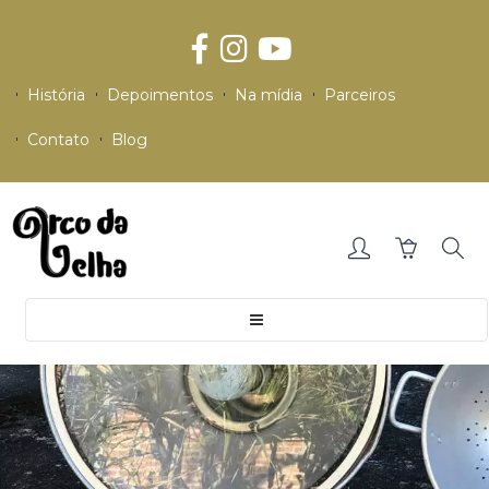
História
Depoimentos
Na mídia
Parceiros
Contato
Blog
Toggle
navigation