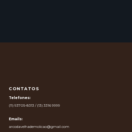
CONTATOS
Telefones:
(11) 93705-8313 / (13) 3316 9999
Emails:
arcodavelhademolicao@gmail.com