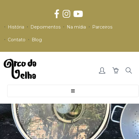
História
Depoimentos
Na mídia
Parceiros
Contato
Blog
Toggle
navigation