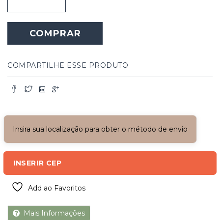
de
Madeira
Estilo
COMPRAR
Casa
da
Vovó
quantidade
COMPARTILHE ESSE PRODUTO
Insira sua localização para obter o método de envio
INSERIR CEP
Add ao Favoritos
Mais Informações