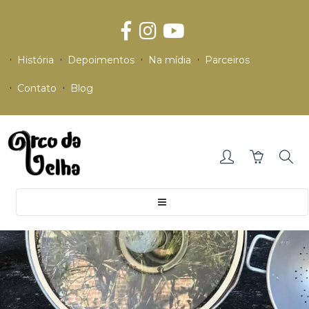
História
Depoimentos
Na mídia
Parceiros
Contato
Blog
Toggle
navigation