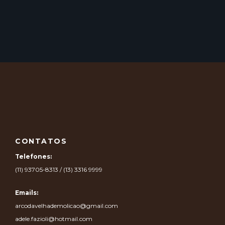
CONTATOS
Telefones:
(11) 93705-8313 / (13) 3316 9999
Emails:
arcodavelhademolicao@gmail.com
adele.fazioli@hotmail.com