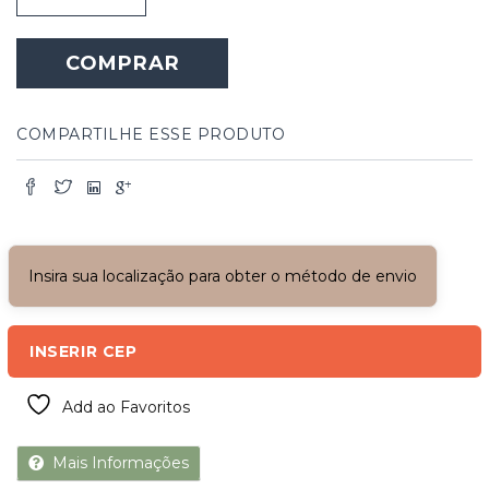
Madeira
com
COMPRAR
Vidros
Superior
quantidade
COMPARTILHE ESSE PRODUTO
Insira sua localização para obter o método de envio
INSERIR CEP
Add ao Favoritos
Mais Informações