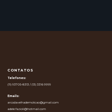
CONTATOS
Telefones:
(11) 93705-8313 / (13) 3316 9999
Emails:
arcodavelhademolicao@gmail.com
adele.fazioli@hotmail.com