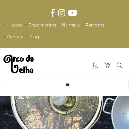
História
Depoimentos
Na mídia
Parceiros
Contato
Blog
Toggle
navigation