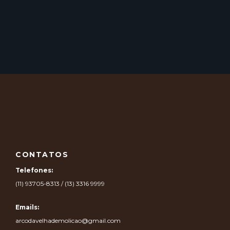
CONTATOS
Telefones:
(11) 93705-8313 / (13) 3316 9999
Emails:
arcodavelhademolicao@gmail.com