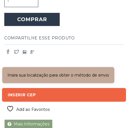
de
Madeira
com
COMPRAR
Topo
Arcado
quantidade
COMPARTILHE ESSE PRODUTO
Insira sua localização para obter o método de envio
INSERIR CEP
Add ao Favoritos
Mais Informações