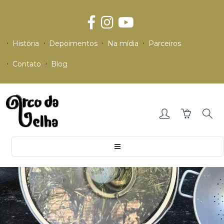
História
Depoimentos
Na mídia
Parceiros
Contato
Blog
Toggle
navigation