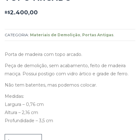
2.400,00
R$
CATEGORIA:
Materiais de Demolição
,
Portas Antigas
.
Porta de madeira com topo arcado.
Peça de demolição, sem acabamento, feito de madeira
maciça. Possui postigo com vidro ártico e grade de ferro.
Não tem batentes, mas podemos colocar.
Medidas:
Largura – 0,76 cm
Altura – 2,16 cm
Profundidade – 3,5 cm
Porta