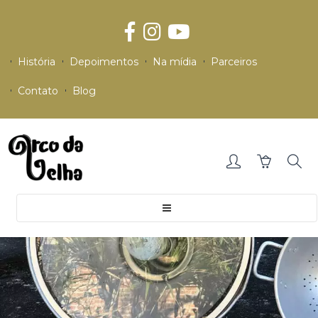
História
Depoimentos
Na mídia
Parceiros
Contato
Blog
Toggle
navigation