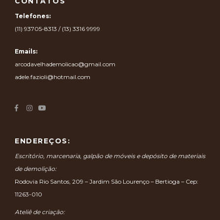
CONTATOS
Telefones:
(11) 93705-8313 / (13) 3316 9999
Emails:
arcodavelhademolicao@gmail.com
adele.fazioli@hotmail.com
ENDEREÇOS:
Escritório, marcenaria, galpão de móveis e depósito de materiais
de demolição:
Rodovia Rio Santos, 209 – Jardim São Lourenço – Bertioga – Cep:
11263-010
Ateliê de criação: