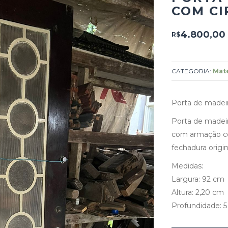
COM CI
4.800,00
R$
CATEGORIA:
Mate
Porta de madeir
Porta de madei
com armação cen
fechadura origin
Medidas:
Largura: 92 cm
Altura: 2,20 cm
Profundidade: 