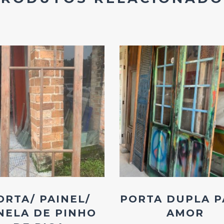
Add
Add
ao
ao
Favoritos
Favoritos
ORTA/ PAINEL/
PORTA DUPLA P
NELA DE PINHO
AMOR