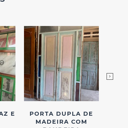
Add
ao
Favoritos
AZ E
PORTA DUPLA DE
PORT
MADEIRA COM