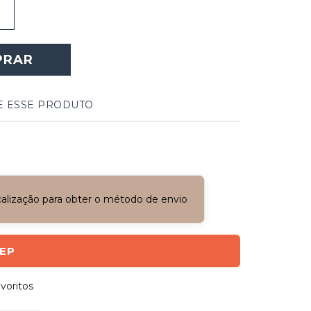
PRAR
E ESSE PRODUTO
ocalização para obter o método de envio
CEP
voritos