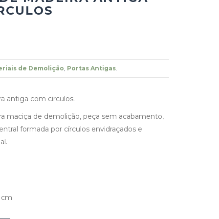
RCULOS
riais de Demolição
,
Portas Antigas
.
a antiga com circulos.
ra maciça de demolição, peça sem acabamento,
tral formada por círculos envidraçados e
al.
5 cm