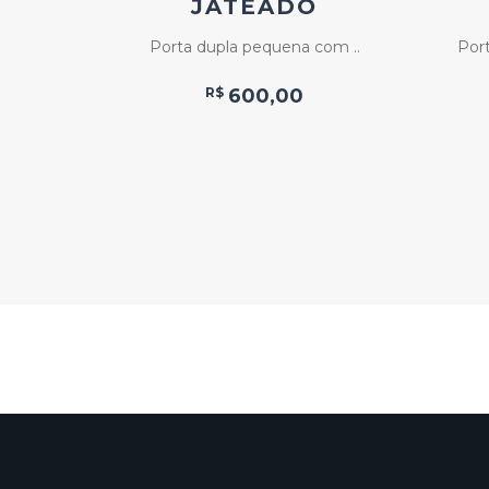
A
JATEADO
.
Porta dupla pequena com ..
Port
 com ..
R$
600,00