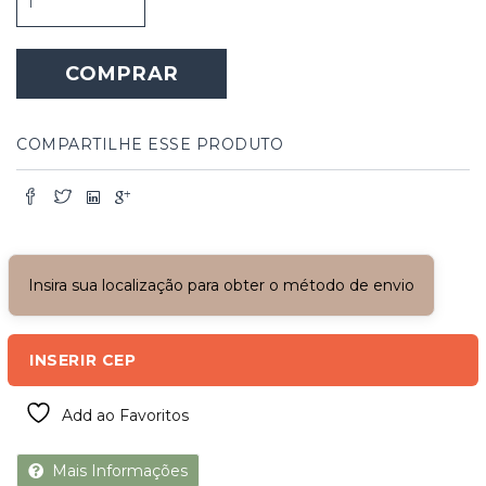
de
Madeira
Alta
COMPRAR
e
Estreita
-
Odalice
COMPARTILHE ESSE PRODUTO
quantidade
Insira sua localização para obter o método de envio
INSERIR CEP
Add ao Favoritos
Mais Informações