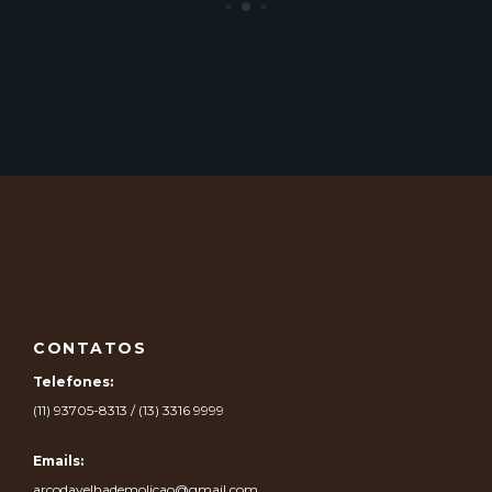
CONTATOS
Telefones:
(11) 93705-8313 / (13) 3316 9999
Emails:
arcodavelhademolicao@gmail.com