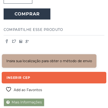
Ferro
com
COMPRAR
Batentes
e
Vidros
quantidade
COMPARTILHE ESSE PRODUTO
Insira sua localização para obter o método de envio
INSERIR CEP
Add ao Favoritos
Mais Informações