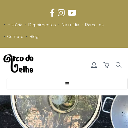
História
Depoimentos
Na mídia
Parceiros
Contato
Blog
Toggle
navigation