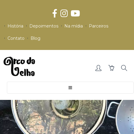
História
Depoimentos
Na mídia
Parceiros
Contato
Blog
Toggle
navigation