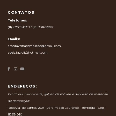
CONTATOS
Telefones:
(11) 93705-8313 / (13) 3316 9999
Emails:
arcodavelhademolicao@gmail.com
adele.fazioli@hotmail.com
ENDEREÇOS:
Escritório, marcenaria, galpão de móveis e depósito de materiais
de demolição:
Rodovia Rio Santos, 209 – Jardim São Lourenço – Bertioga – Cep:
11263-010