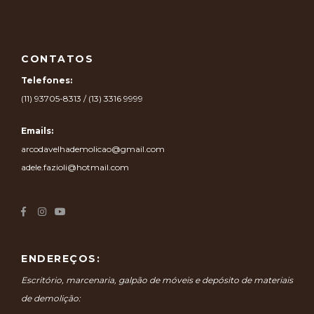
CONTATOS
Telefones:
(11) 93705-8313 / (13) 3316 9999
Emails:
arcodavelhademolicao@gmail.com
adele.fazioli@hotmail.com
ENDEREÇOS:
Escritório, marcenaria, galpão de móveis e depósito de materiais
de demolição: