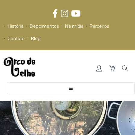
História
Depoimentos
Na mídia
Parceiros
Contato
Blog
Toggle
navigation