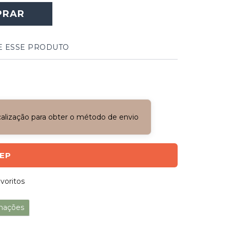
PRAR
E ESSE PRODUTO
ocalização para obter o método de envio
CEP
voritos
mações