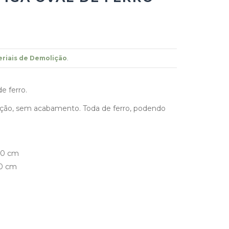
riais de Demolição
.
de ferro.
ção, sem acabamento. Toda de ferro, podendo
60 cm
30 cm