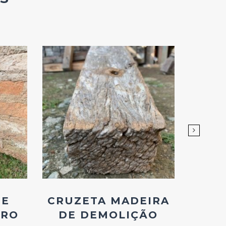
Add
ao
Favoritos
DE
CRUZETA MADEIRA
PI
URO
DE DEMOLIÇÃO