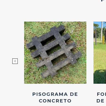
d
Add
ao
os
Favoritos
EIRA
PISOGRAMA DE
FO
ÇÃO
CONCRETO
DE