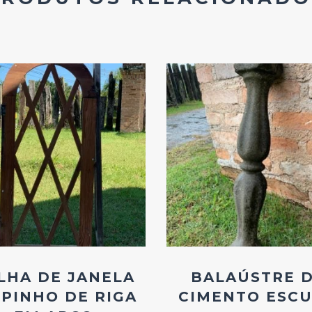
Add
Add
ao
ao
Favoritos
Favoritos
LHA DE JANELA
BALAÚSTRE 
 PINHO DE RIGA
CIMENTO ESC