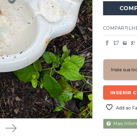
COM
COMPARTILH
Insira sua l
INSERIR 
Add ao Fa
Mais Infor