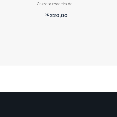
.
Cruzeta madeira de ..
Pisogr
R$
220,00