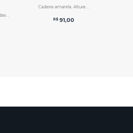
MU
Cadeira amarela. Altura: ..
as ..
Mesa de
R$
91,00