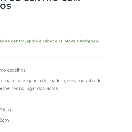
HOS
s de centro, apoio e cabeceira
,
Móveis Antigos e
ro espelhos.
de uma folha de janela de madeira, essa mesinha de
espelhos no lugar dos vidros.
 70cm
62cm