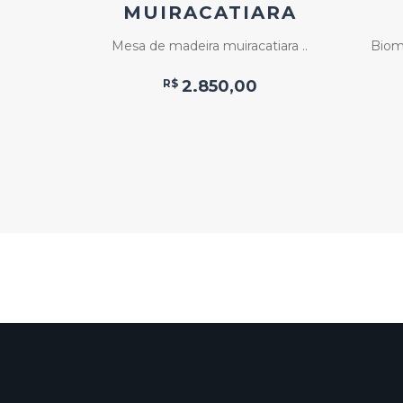
MUIRACATIARA
a: ..
Mesa de madeira muiracatiara ..
Biom
R$
2.850,00