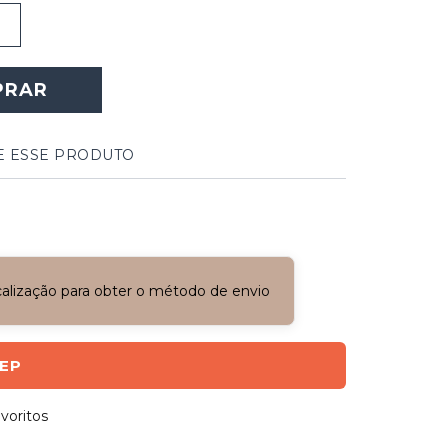
PRAR
E ESSE PRODUTO
ocalização para obter o método de envio
CEP
voritos