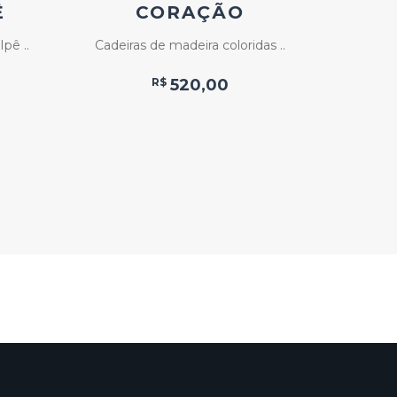
Ê
CORAÇÃO
pê ..
Cadeiras de madeira coloridas ..
Mesa
R$
520,00