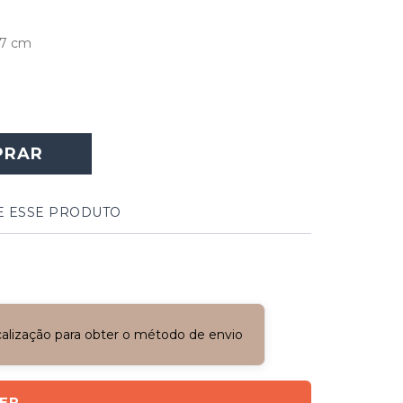
37 cm
PRAR
E ESSE PRODUTO
ocalização para obter o método de envio
CEP