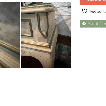
Next
Add ao Fa
Mais Infor