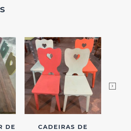
S
Add
ao
Favoritos
R DE
CADEIRAS DE
MES