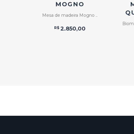
O
MOGNO
Q
ridas ..
Mesa de madeira Mogno ..
Biomb
R$
2.850,00