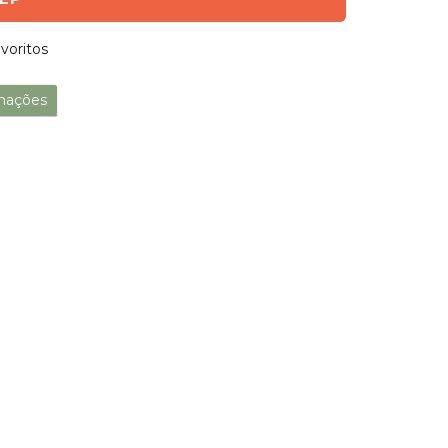
voritos
mações