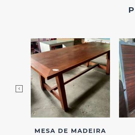
d
Add
ao
os
Favoritos
DE
MESA DE MADEIRA