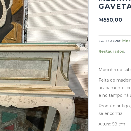
GAVETA
550,00
R$
CATEGORIA:
Mesa
Restaurados
.
Mesinha de cabe
Feita de madeir
acabamento, co
e no tampo há u
Produto antigo
se encontra.
Altura: 58 cm