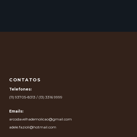
CONTATOS
Telefones:
(11) 93705-8313 / (13) 3316 9999
Emails:
arcodavelhademolicao@gmail.com
adele.fazioli@hotmail.com