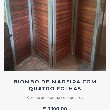
Add
ao
Favoritos
BIOMBO DE MADEIRA COM
QUATRO FOLHAS
Biombo de madeira com quatro ..
R$
1.100,00