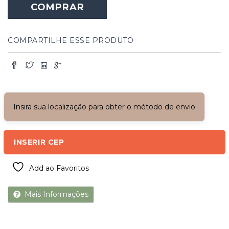
COMPRAR
Bancos
de
Caibro
de
COMPARTILHE ESSE PRODUTO
Peroba
Rosa
quantidade
Insira sua localização para obter o método de envio
INSERIR CEP
Add ao Favoritos
Mais Informações