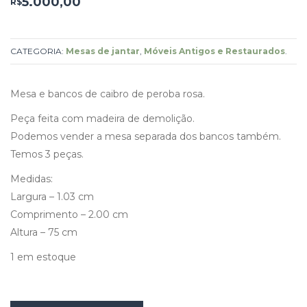
5.000,00
R$
CATEGORIA:
Mesas de jantar
,
Móveis Antigos e Restaurados
.
Mesa e bancos de caibro de peroba rosa.
Peça feita com madeira de demolição.
Podemos vender a mesa separada dos bancos também.
Temos 3 peças.
Medidas:
Largura – 1.03 cm
Comprimento – 2.00 cm
Altura – 75 cm
1 em estoque
Mesa
e