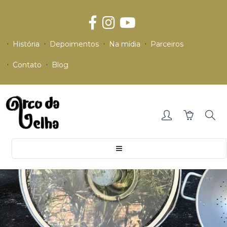
História
Depoimentos
Na mídia
Parceiros
Contato
Blog
Toggle
navigation