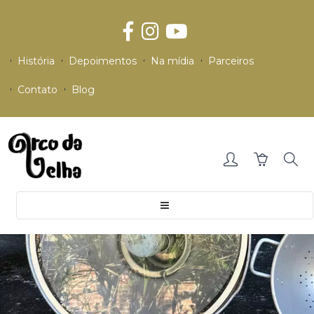
História
Depoimentos
Na mídia
Parceiros
Contato
Blog
Toggle
navigation