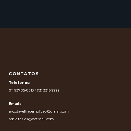
CONTATOS
Telefones:
(11) 93705-8313 / (13) 3316 9999
Emails:
arcodavelhademolicao@gmail.com
adele.fazioli@hotmail.com