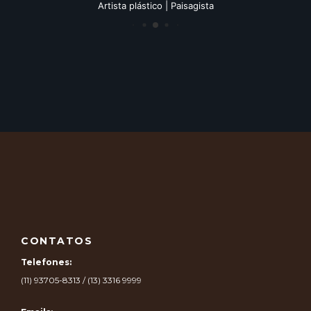
Artista plástico | Paisagista
CONTATOS
Telefones:
(11) 93705-8313 / (13) 3316 9999