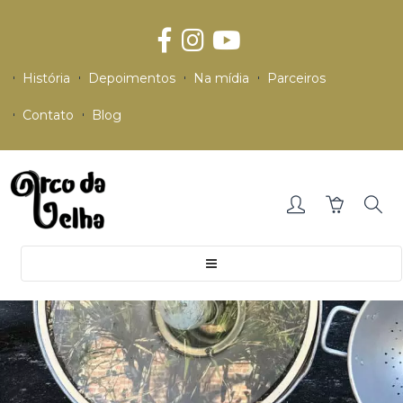
História
Depoimentos
Na mídia
Parceiros
Contato
Blog
Toggle
navigation