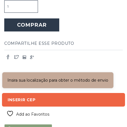
Luminária
de
Mesa
com
COMPRAR
Linha
Amarela
quantidade
COMPARTILHE ESSE PRODUTO
Insira sua localização para obter o método de envio
INSERIR CEP
Add ao Favoritos