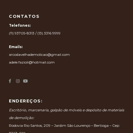
CONTATOS
Telefones:
(11) 93705-8313 / (13) 3316 9999
Emails:
arcodavelhademolicao@gmail.com
adele.fazioli@hotmail.com
ENDEREÇOS:
Escritório, marcenaria, galpão de móveis e depósito de materiais
de demolição:
Rodovia Rio Santos, 209 – Jardim São Lourenço – Bertioga – Cep: