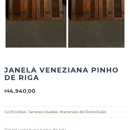
JANELA VENEZIANA PINHO
DE RIGA
4.940,00
R$
CATEGORIA:
Janelas Usadas
,
Materiais de Demolição
.
Janela veneziana pinho de riga.