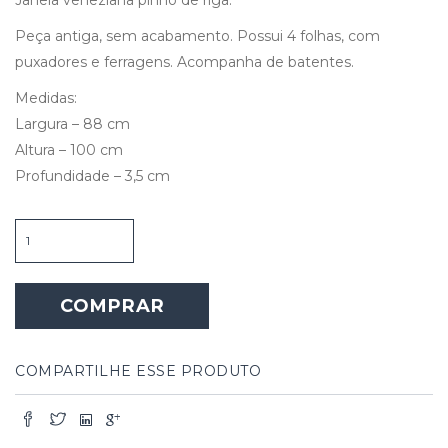
Peça antiga, sem acabamento. Possui 4 folhas, com
puxadores e ferragens. Acompanha de batentes.
Medidas:
Largura – 88 cm
Altura – 100 cm
Profundidade – 3,5 cm
Janela
Veneziana
Pinho
de
COMPRAR
Riga
quantidade
COMPARTILHE ESSE PRODUTO