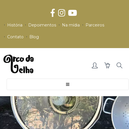
História
Depoimentos
Na mídia
Parceiros
Contato
Blog
Toggle
navigation