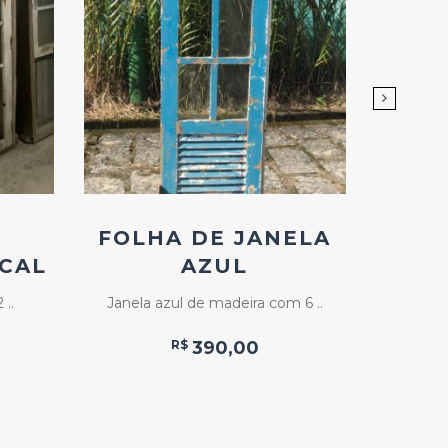
Add
ao
Favoritos
FOLHA DE JANELA
FOL
ICAL
AZUL
DE M
 ..
Janela azul de madeira com 6 ..
Folha de
R$
390,00