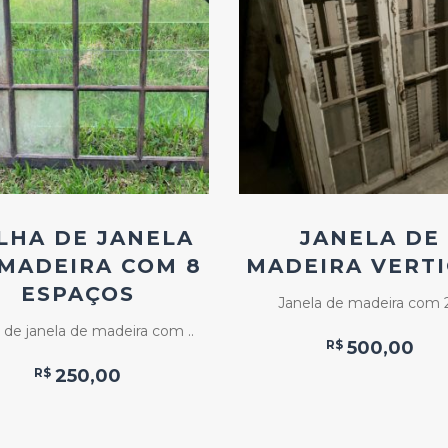
Add
Add
ao
ao
Favoritos
Favoritos
LHA DE JANELA
JANELA DE
MADEIRA COM 8
MADEIRA VERT
ESPAÇOS
Janela de madeira com 2
 de janela de madeira com ..
R$
500,00
R$
250,00