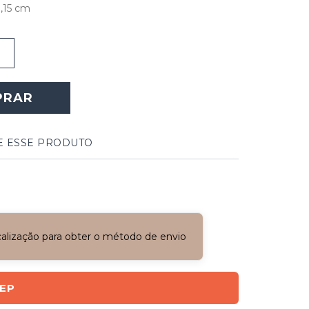
,15 cm
PRAR
E ESSE PRODUTO
ocalização para obter o método de envio
CEP