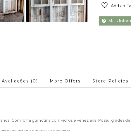
Add ao Fa
Mais Infor
Avaliações (0)
More Offers
Store Policies
nca. Com folha guilhotina com vidros e veneziana. Possui grades de 
manter no estado em que se encontra.