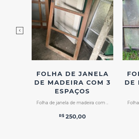
d
Add
ao
os
Favoritos
NELA
FOLHA DE JANELA
FO
DE MADEIRA COM 3
DE 
ESPAÇOS
om 6 ..
Folha de janela de madeira com ..
Folha
R$
250,00