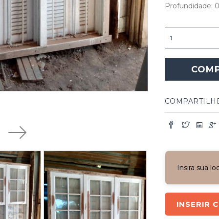
Profundidade: 0
Janela
Pinho
de
Riga
COM
Branca
Guilhotina
quantidade
COMPARTILH
Next
Insira sua l
INSERIR 