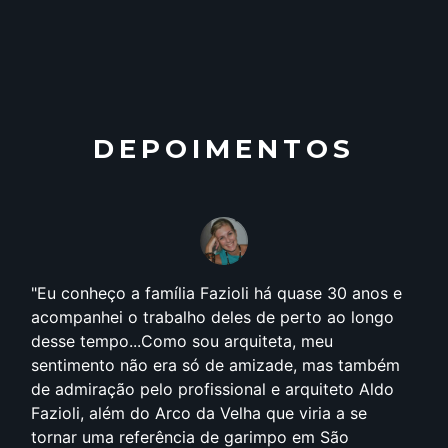
DEPOIMENTOS
lia Fazioli há quase 30 anos e
Conheço o Arco da V
alho deles de perto ao longo
artista plástico, paisa
o sou arquiteta, meu
esse lugar tem tudo 
ra só de amizade, mas também
trabalho. Sou cliente,
profissional e arquiteto Aldo
da família. Adoro todo
rco da Velha que viria a se
fazemos juntos... e ve
ncia de garimpo em São
indico o Arco da Velh