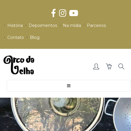
História
Depoimentos
Na mídia
Parceiros
Contato
Blog
Toggle
navigation