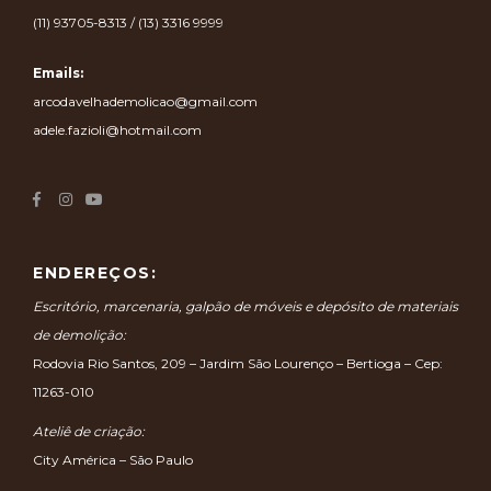
(11) 93705-8313 / (13) 3316 9999
Emails:
arcodavelhademolicao@gmail.com
adele.fazioli@hotmail.com
ENDEREÇOS:
Escritório, marcenaria, galpão de móveis e depósito de materiais
de demolição:
Rodovia Rio Santos, 209 – Jardim São Lourenço – Bertioga – Cep:
11263-010
Ateliê de criação:
City América – São Paulo