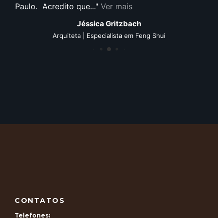
e...
Ver mais
Ver mais
éssica Gritzbach
Ra
| Especialista em Feng Shui
Artista pl
CONTATOS
Telefones: