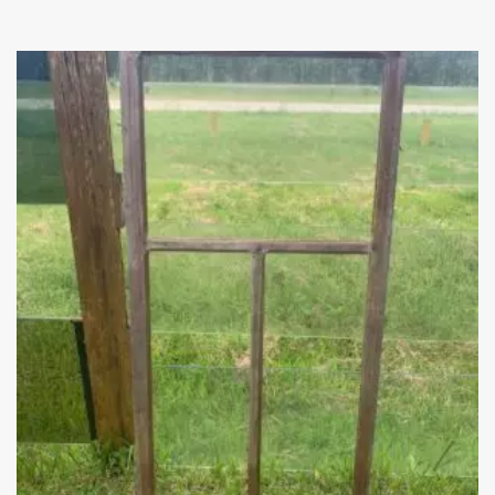
Add
ao
Favoritos