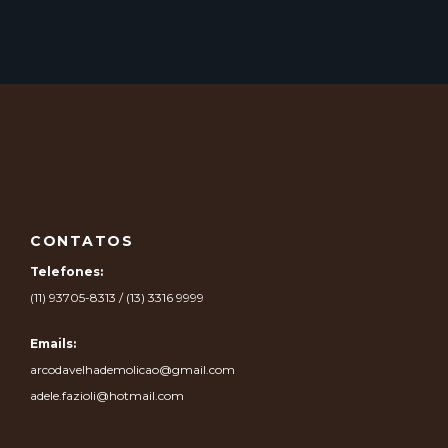
CONTATOS
Telefones:
(11) 93705-8313 / (13) 3316 9999
Emails:
arcodavelhademolicao@gmail.com
adele.fazioli@hotmail.com