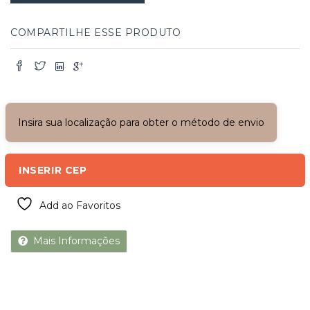
com
Veneziana
e
COMPARTILHE ESSE PRODUTO
Grade
quantidade
Insira sua localização para obter o método de envio
INSERIR CEP
Add ao Favoritos
Mais Informações