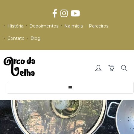
História
Depoimentos
Na mídia
Parceiros
Contato
Blog
Toggle
navigation