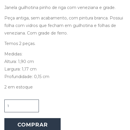
Janela guilhotina pinho de riga com veneziana e grade.
Peça antiga, sem acabamento, com pintura branca. Possui
folha com vidros que fecham em guilhotina e folhas de
veneziana. Com grade de ferro.
Temos 2 peças.
Medidas:
Altura: 1,90 cm
Largura: 1,17 cm
Profundidade: 0,15 cm
2 em estoque
Janela
Guilhotina
Pinho
de
COMPRAR
Riga