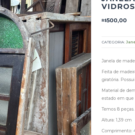
VIDROS
500,00
R$
CATEGORIA:
Jane
Janela de madei
Feita de madeir
giratória. Possui
Material de dem
estado em que 
Temos 8 peças.
Altura: 1,39 cm
Comprimento: 