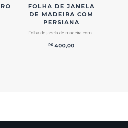
RRO
FOLHA DE JANELA
DE MADEIRA COM
R
PERSIANA
H
.
Folha de janela de madeira com ..
Jan
R$
400,00