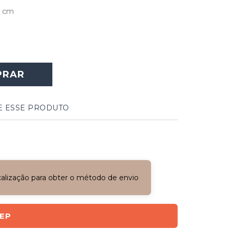
9 cm
PRAR
E ESSE PRODUTO
ocalização para obter o método de envio
CEP