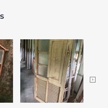
S
Add
ao
Favoritos