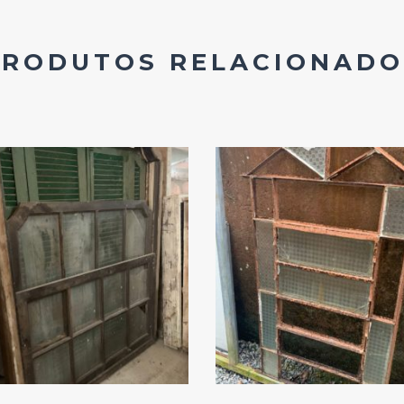
PRODUTOS RELACIONADO
Add
Add
ao
ao
Favoritos
Favoritos