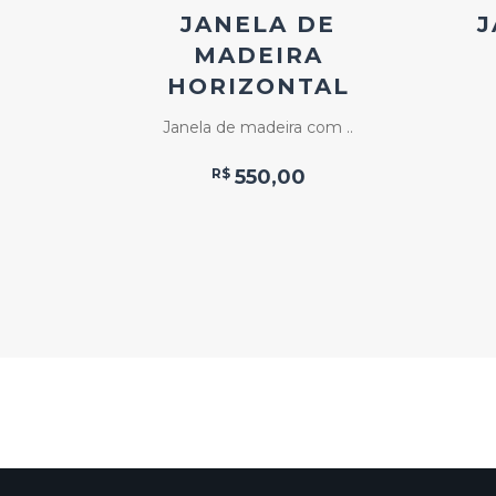
NELA
JANELA DE
J
 COM
MADEIRA
A
HORIZONTAL
ra com ..
Janela de madeira com ..
R$
550,00