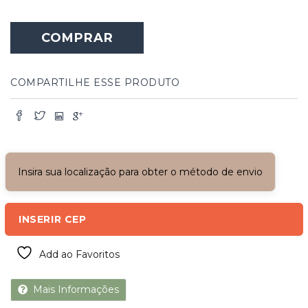
Janela
de
COMPRAR
Madeira
com
Batente
e
COMPARTILHE ESSE PRODUTO
Grade
quantidade
Insira sua localização para obter o método de envio
INSERIR CEP
Add ao Favoritos
Mais Informações