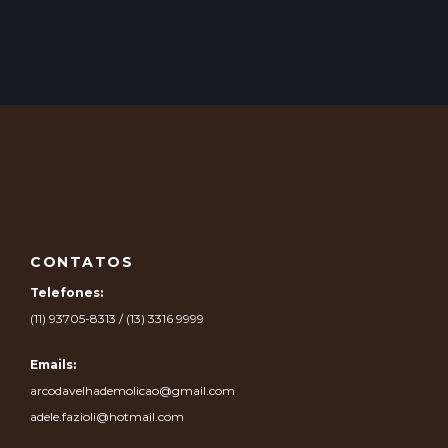
CONTATOS
Telefones:
(11) 93705-8313 / (13) 3316 9999
Emails:
arcodavelhademolicao@gmail.com
adele.fazioli@hotmail.com