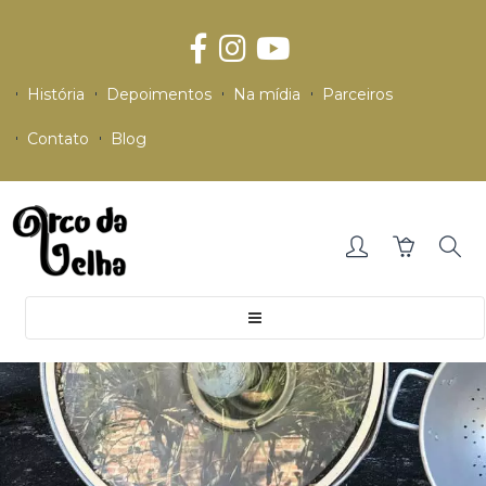
História
Depoimentos
Na mídia
Parceiros
Contato
Blog
Toggle
navigation