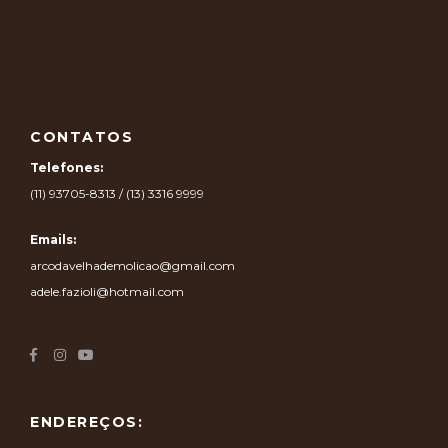
CONTATOS
Telefones:
(11) 93705-8313 / (13) 3316 9999
Emails:
arcodavelhademolicao@gmail.com
adele.fazioli@hotmail.com
ENDEREÇOS: