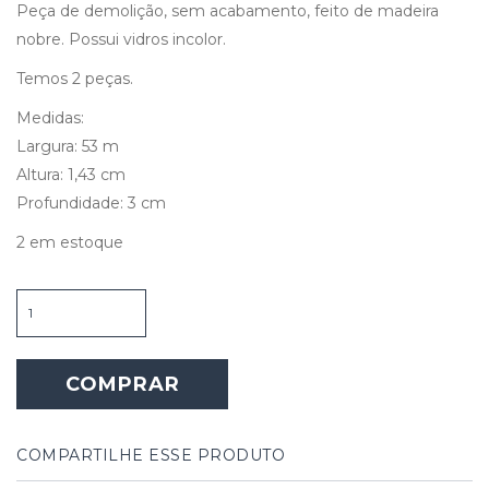
Peça de demolição, sem acabamento, feito de madeira
nobre. Possui vidros incolor.
Temos 2 peças.
Medidas:
Largura: 53 m
Altura: 1,43 cm
Profundidade: 3 cm
2 em estoque
Janela
de
Madeira
Alta
COMPRAR
quantidade
COMPARTILHE ESSE PRODUTO