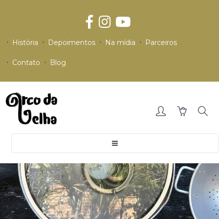
História
Depoimentos
Na mídia
Parceiros
Contato
Blog
Toggle
navigation