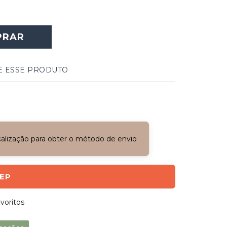
PRAR
E ESSE PRODUTO
ocalização para obter o método de envio
CEP
voritos