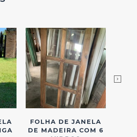
Add
ao
Favoritos
ELA
FOLHA DE JANELA
FOL
IGA
DE MADEIRA COM 6