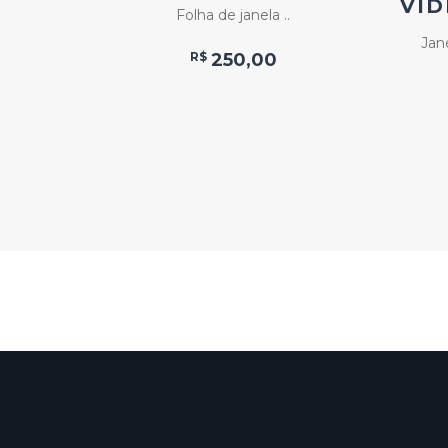
VID
Folha de janela ..
ra com ..
Jane
R$
250,00