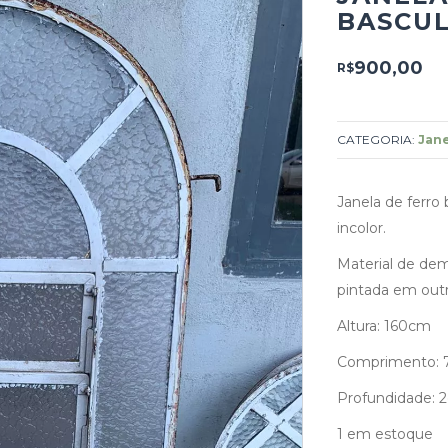
BASCU
900,00
R$
CATEGORIA:
Jane
Janela de ferro
incolor.
Material de de
pintada em outr
Altura: 160cm
Comprimento:
Profundidade: 
1 em estoque