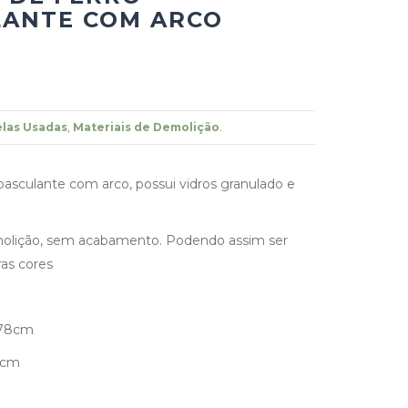
LANTE COM ARCO
las Usadas
,
Materiais de Demolição
.
 basculante com arco, possui vidros granulado e
molição, sem acabamento. Podendo assim ser
as cores
 78cm
2cm