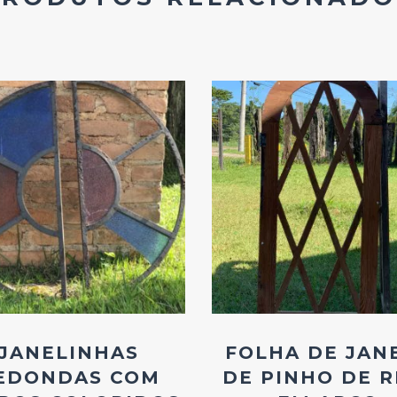
Add
Add
ao
ao
Favoritos
Favoritos
JANELINHAS
FOLHA DE JAN
EDONDAS COM
DE PINHO DE R