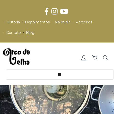
História
Depoimentos
Na mídia
Parceiros
Contato
Blog
Toggle
navigation