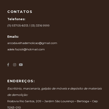
CONTATOS
Telefones:
(11) 93705-8313 / (13) 3316 9999
Emails:
arcodavelhademolicao@gmail.com
adele.fazioli@hotmail.com
ENDEREÇOS:
Escritório, marcenaria, galpão de móveis e depósito de materiais
de demolição:
Rodovia Rio Santos, 209 – Jardim São Lourenço – Bertioga – Cep:
11263-010