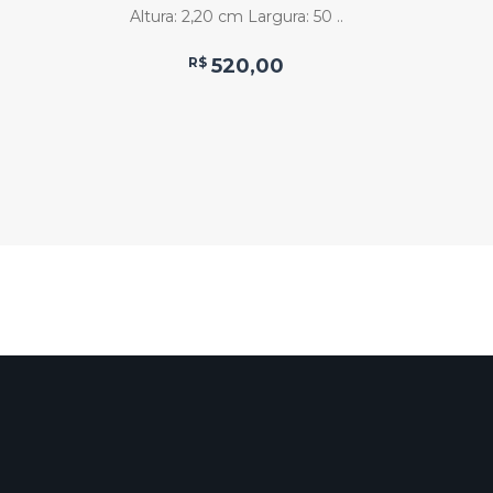
Altura: 2,20 cm Largura: 50 ..
Balaús
R$
520,00