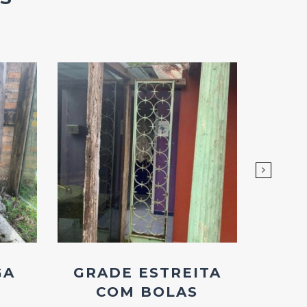
Add
ao
Favoritos
GA
GRADE ESTREITA
BAL
COM BOLAS
D