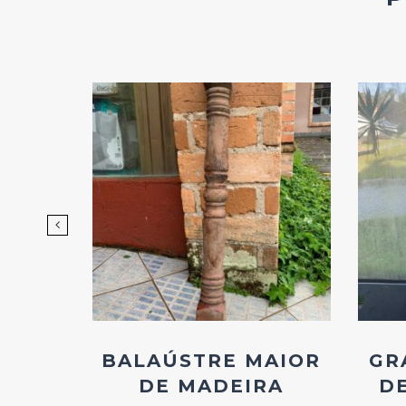
d
Add
ao
os
Favoritos
EITA
BALAÚSTRE MAIOR
GR
S
DE MADEIRA
D