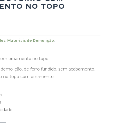
ENTO NO TOPO
des
,
Materiais de Demolição
.
 com ornamento no topo.
 demolição, de ferro fundido, sem acabamento.
co no topo com ornamento.
a
a
didade