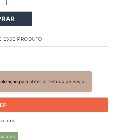
PRAR
E ESSE PRODUTO
ocalização para obter o método de envio
CEP
voritos
mações