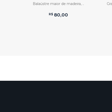
 50 ..
Balaústre maior de madeira, ..
Gra
R$
80,00