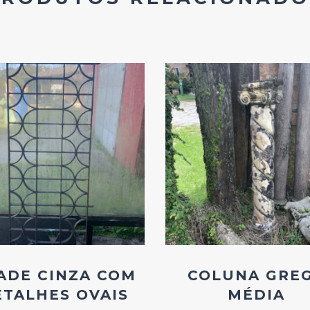
Add
Add
ao
ao
Favoritos
Favoritos
ADE CINZA COM
COLUNA GRE
ETALHES OVAIS
MÉDIA