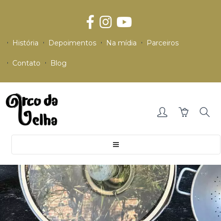
História
Depoimentos
Na mídia
Parceiros
Contato
Blog
Toggle
navigation