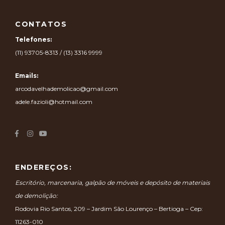
CONTATOS
Telefones:
(11) 93705-8313 / (13) 3316 9999
Emails:
arcodavelhademolicao@gmail.com
adele.fazioli@hotmail.com
ENDEREÇOS:
Escritório, marcenaria, galpão de móveis e depósito de materiais
de demolição:
Rodovia Rio Santos, 209 – Jardim São Lourenço – Bertioga – Cep:
11263-010