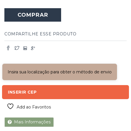
Folha
de
COMPRAR
Janela
de
Madeira
quantidade
COMPARTILHE ESSE PRODUTO
Insira sua localização para obter o método de envio
INSERIR CEP
Add ao Favoritos
Mais Informações