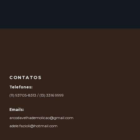
CONTATOS
Telefones:
(11) 93705-8313 / (13) 3316 9999
Emails:
arcodavelhademolicao@gmail.com
adele.fazioli@hotmail.com