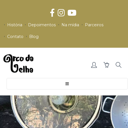
História
Depoimentos
Na mídia
Parceiros
Contato
Blog
Toggle
navigation