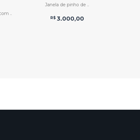
T
Janela de pinho de ..
com ..
Jan
R$
3.000,00