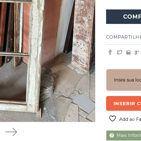
Folha
de
COM
Janela
Antiga
de
Madeira
COMPARTILH
quantidade
Insira sua l
INSERIR 
Add ao Fa
Mais Infor