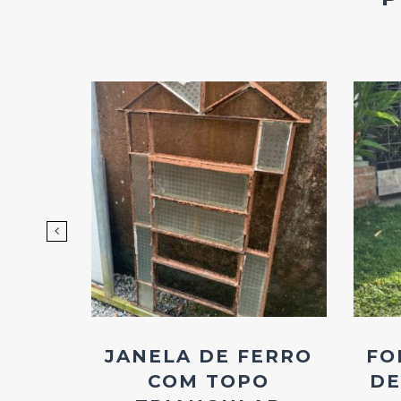
d
Add
ao
os
Favoritos
INHO
JANELA DE FERRO
FO
COM TOPO
DE