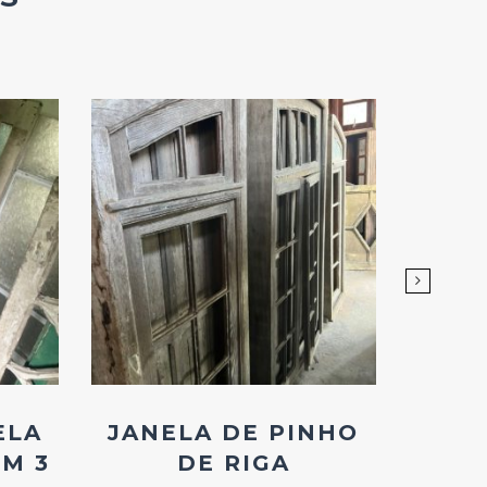
Add
ao
Favoritos
ELA
JANELA DE PINHO
JAN
M 3
DE RIGA