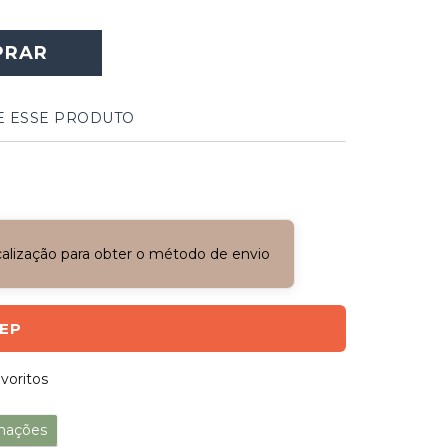
PRAR
E ESSE PRODUTO
ocalização para obter o método de envio
CEP
voritos
mações