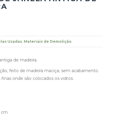
RA
las Usadas
,
Materiais de Demolição
.
 antiga de madeira.
ção, feito de madeira maciça, sem acabamento.
s finas onde são colocados os vidros.
3 cm