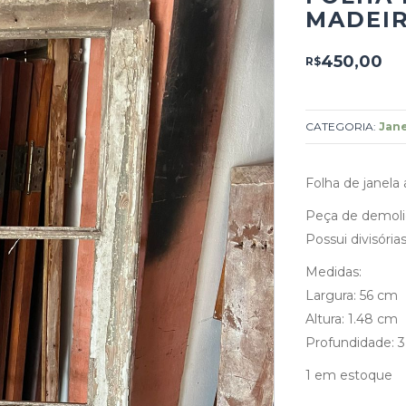
MADEI
450,00
R$
CATEGORIA:
Jane
Folha de janela
Peça de demoli
Possui divisória
Medidas:
Largura: 56 cm
Altura: 1.48 cm
Profundidade: 
1 em estoque