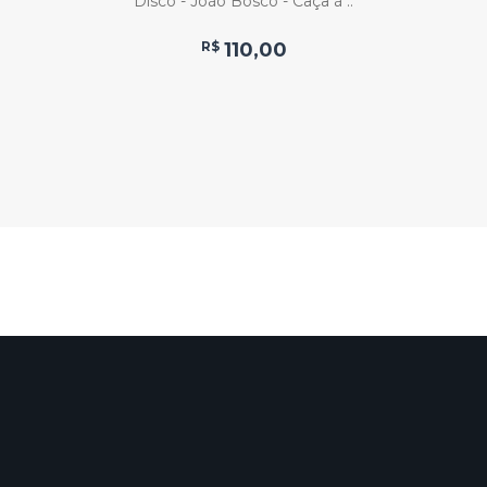
Disco - João Bosco - Caça à ..
R$
110,00