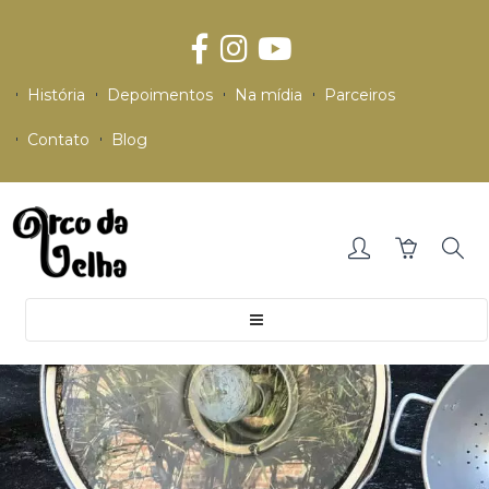
História
Depoimentos
Na mídia
Parceiros
Contato
Blog
Toggle
navigation