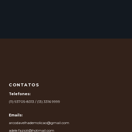
CONTATOS
Telefones:
(11) 93705-8313 / (13) 3316 9999
Emails:
arcodavelhademolicao@gmail.com
adele.fazioli@hotmail.com