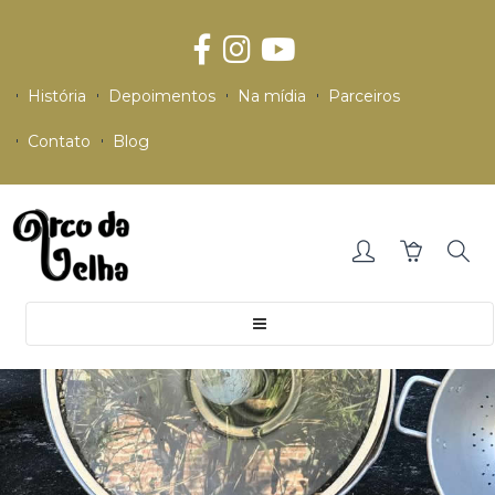
História
Depoimentos
Na mídia
Parceiros
Contato
Blog
Toggle
navigation