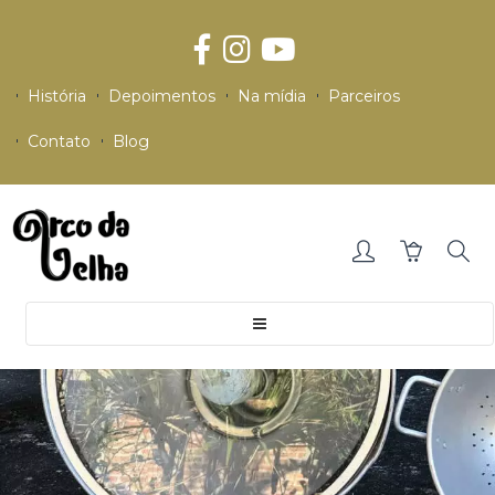
História
Depoimentos
Na mídia
Parceiros
Contato
Blog
Toggle
navigation