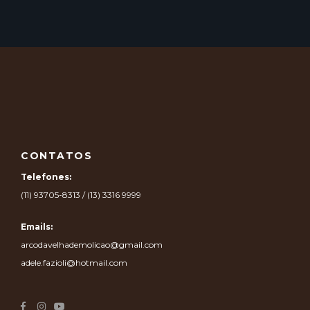
CONTATOS
Telefones:
(11) 93705-8313 / (13) 3316 9999
Emails:
arcodavelhademolicao@gmail.com
adele.fazioli@hotmail.com