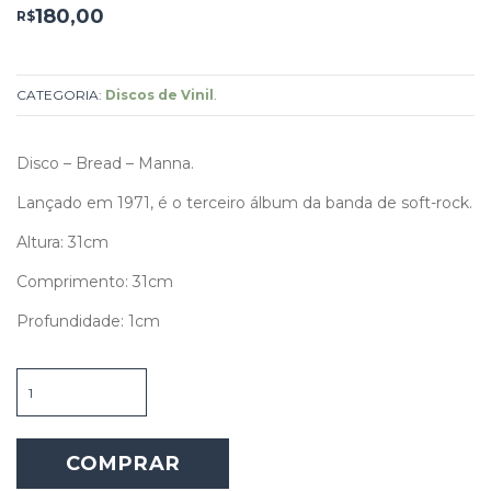
180,00
R$
CATEGORIA:
Discos de Vinil
.
Disco – Bread – Manna.
Lançado em 1971, é o terceiro álbum da banda de soft-rock.
Altura: 31cm
Comprimento: 31cm
Profundidade: 1cm
Disco
-
Bread
-
COMPRAR
Manna
quantidade