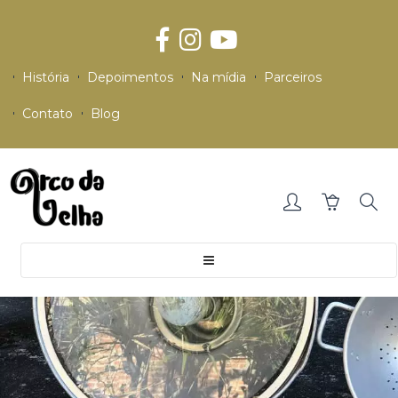
História
Depoimentos
Na mídia
Parceiros
Contato
Blog
Toggle
navigation