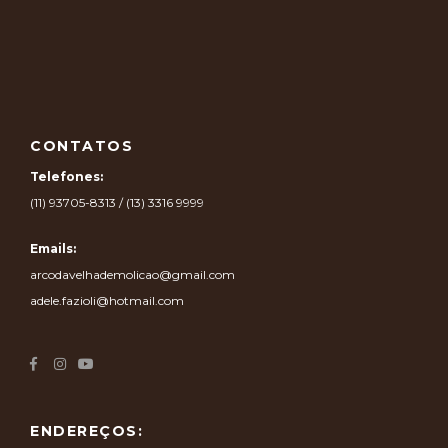
CONTATOS
Telefones:
(11) 93705-8313 / (13) 3316 9999
Emails:
arcodavelhademolicao@gmail.com
adele.fazioli@hotmail.com
ENDEREÇOS: