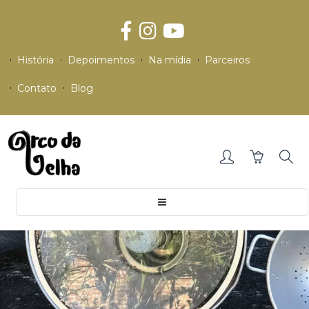
História
Depoimentos
Na mídia
Parceiros
Contato
Blog
Toggle
navigation