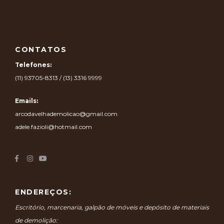
CONTATOS
Telefones:
(11) 93705-8313 / (13) 3316 9999
Emails:
arcodavelhademolicao@gmail.com
adele.fazioli@hotmail.com
ENDEREÇOS:
Escritório, marcenaria, galpão de móveis e depósito de materiais
de demolição: