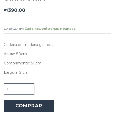
390,00
R$
CATEGORIA:
Cadeiras, poltronas e bancos
.
Cadeira de madeira giratória.
Altura: 80cm
Comprimento: 50cm
Largura: 51cm
Cadeira
de
madeira
giratória
COMPRAR
quantidade