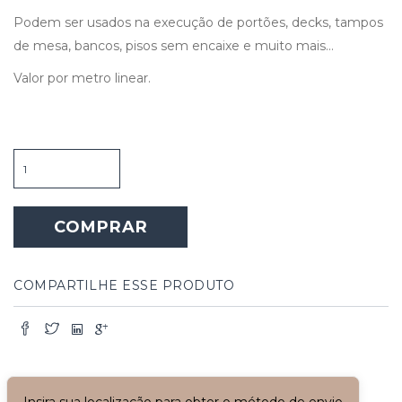
Podem ser usados na execução de portões, decks, tampos
de mesa, bancos, pisos sem encaixe e muito mais…
Valor por metro linear.
Assoalho
de
Demolição
-
COMPRAR
Ipê
20cm
Largura
quantidade
COMPARTILHE ESSE PRODUTO