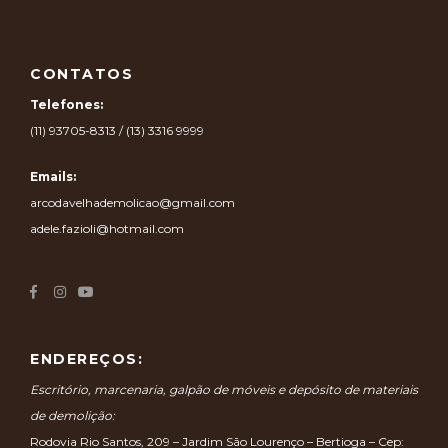
CONTATOS
Telefones:
(11) 93705-8313 / (13) 3316 9999
Emails:
arcodavelhademolicao@gmail.com
adele.fazioli@hotmail.com
ENDEREÇOS:
Escritório, marcenaria, galpão de móveis e depósito de materiais
de demolição:
Rodovia Rio Santos, 209 – Jardim São Lourenço – Bertioga – Cep: