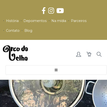
História
Depoimentos
Na mídia
Parceiros
Contato
Blog
Toggle
navigation