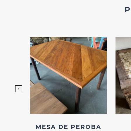
d
Add
ao
os
Favoritos
DE
MESA DE PEROBA