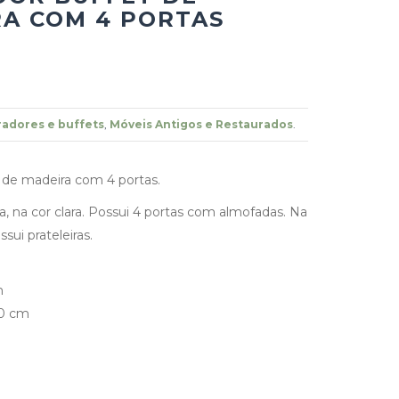
A COM 4 PORTAS
adores e buffets
,
Móveis Antigos e Restaurados
.
 de madeira com 4 portas.
a, na cor clara. Possui 4 portas com almofadas. Na
sui prateleiras.
m
60 cm