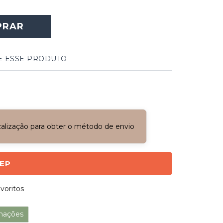
PRAR
E ESSE PRODUTO
ocalização para obter o método de envio
CEP
voritos
mações