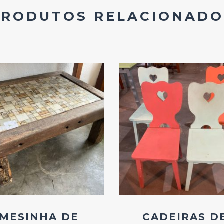
PRODUTOS RELACIONADO
Add
Add
ao
ao
Favoritos
Favoritos
MESINHA DE
CADEIRAS D