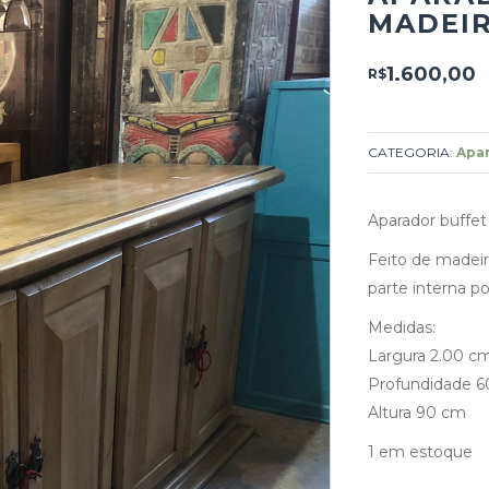
MADEIR
1.600,00
R$
CATEGORIA:
Apar
Aparador buffet
Feito de madeir
parte interna pos
Medidas:
Largura 2.00 c
Profundidade 
Altura 90 cm
1 em estoque