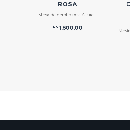
OM
ROSA
E
Mesa de peroba rosa Altura: ..
A
R$
1.500,00
mpo de ..
Mesin